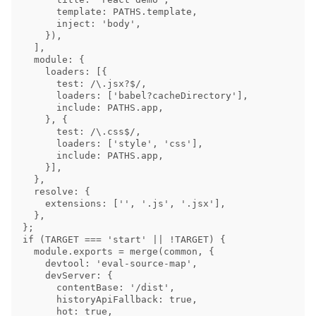
      template: PATHS.template,

      inject: 'body',

    }),

  ],

  module: {

    loaders: [{

      test: /\.jsx?$/,

      loaders: ['babel?cacheDirectory'],

      include: PATHS.app,

    }, {

      test: /\.css$/,

      loaders: ['style', 'css'],

      include: PATHS.app,

    }],

  },

  resolve: {

    extensions: ['', '.js', '.jsx'],

  },

};

if (TARGET === 'start' || !TARGET) {

  module.exports = merge(common, {

    devtool: 'eval-source-map',

    devServer: {

      contentBase: '/dist',

      historyApiFallback: true,

      hot: true,
