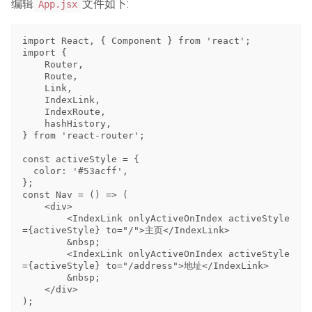
编辑
文件如下:
App.jsx
import React, { Component } from 'react';

import {

    Router,

    Route,

    Link,

    IndexLink,

    IndexRoute,

    hashHistory,

} from 'react-router';

const activeStyle = {

  color: '#53acff',

};

const Nav = () => (

    <div>

        <IndexLink onlyActiveOnIndex activeStyle
={activeStyle} to="/">主页</IndexLink>

        &nbsp;

        <IndexLink onlyActiveOnIndex activeStyle
={activeStyle} to="/address">地址</IndexLink>

        &nbsp;

    </div>

);
