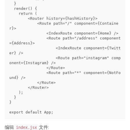
  }

  render() {

    return (

        <Router history={hashHistory}>

            <Route path="/" component={Containe
r}>

                <IndexRoute component={Home} />

                <Route path="/address" component
={Address}>

                    <IndexRoute component={Twitt
er} />

                    <Route path="instagram" comp
onent={Instagram} />

                </Route>

                <Route path="*" component={NotFo
und} />

            </Route>

        </Router>

    );

  }

}

编辑
文件:
index.jsx