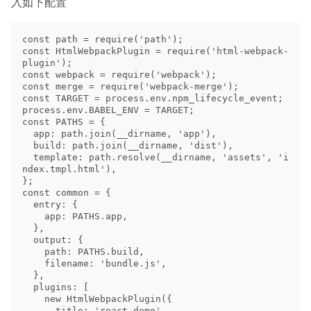
入如下配置
const path = require('path');

const HtmlWebpackPlugin = require('html-webpack-
plugin');

const webpack = require('webpack');

const merge = require('webpack-merge');

const TARGET = process.env.npm_lifecycle_event;

process.env.BABEL_ENV = TARGET;

const PATHS = {

  app: path.join(__dirname, 'app'),

  build: path.join(__dirname, 'dist'),

  template: path.resolve(__dirname, 'assets', 'i
ndex.tmpl.html'),

};

const common = {

  entry: {

    app: PATHS.app,

  },

  output: {

    path: PATHS.build,

    filename: 'bundle.js',

  },

  plugins: [

    new HtmlWebpackPlugin({

      title: 'react demo',
