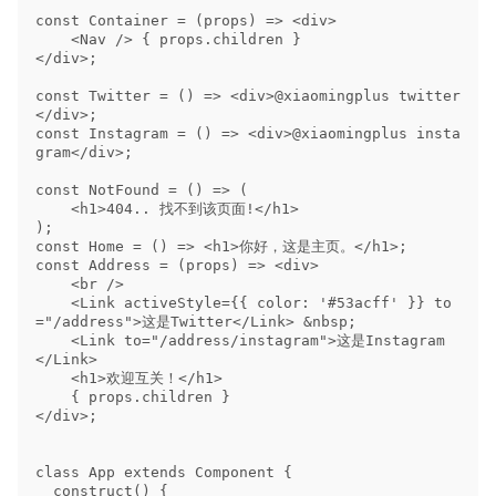
const Container = (props) => <div>

    <Nav /> { props.children }

</div>;

const Twitter = () => <div>@xiaomingplus twitter
</div>;

const Instagram = () => <div>@xiaomingplus insta
gram</div>;

const NotFound = () => (

    <h1>404.. 找不到该页面!</h1>

);

const Home = () => <h1>你好，这是主页。</h1>;

const Address = (props) => <div>

    <br />

    <Link activeStyle={{ color: '#53acff' }} to
="/address">这是Twitter</Link> &nbsp;

    <Link to="/address/instagram">这是Instagram
</Link>

    <h1>欢迎互关！</h1>

    { props.children }

</div>;

class App extends Component {

  construct() {
