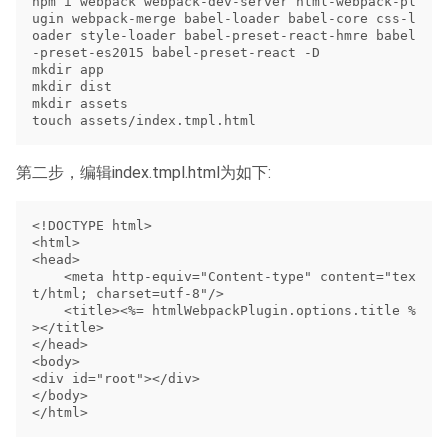
npm i webpack webpack-dev-server html-webpack-pl
ugin webpack-merge babel-loader babel-core css-l
oader style-loader babel-preset-react-hmre babel
-preset-es2015 babel-preset-react -D

mkdir app

mkdir dist

mkdir assets

第二步，编辑index.tmpl.html为如下:
<!DOCTYPE html>

<html>

<head>

    <meta http-equiv="Content-type" content="tex
t/html; charset=utf-8"/>

    <title><%= htmlWebpackPlugin.options.title %
></title>

</head>

<body>

<div id="root"></div>

</body>
