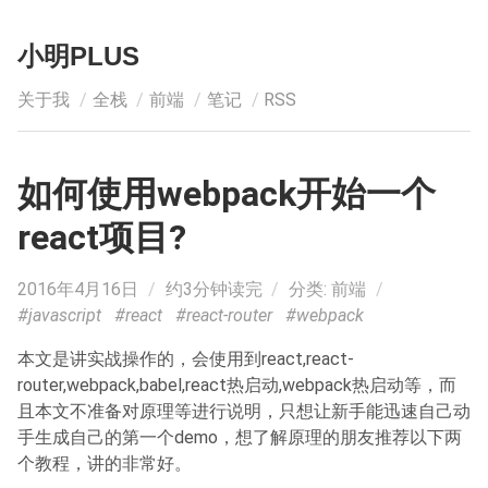
小明PLUS
关于我
全栈
前端
笔记
RSS
如何使用webpack开始一个
react项目?
2016年4月16日
/
约3分钟读完
/
分类:
前端
/
#javascript
#react
#react-router
#webpack
本文是讲实战操作的，会使用到react,react-
router,webpack,babel,react热启动,webpack热启动等，而
且本文不准备对原理等进行说明，只想让新手能迅速自己动
手生成自己的第一个demo，想了解原理的朋友推荐以下两
个教程，讲的非常好。