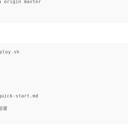
 origin master

oy.sh

uick-start.md

署
