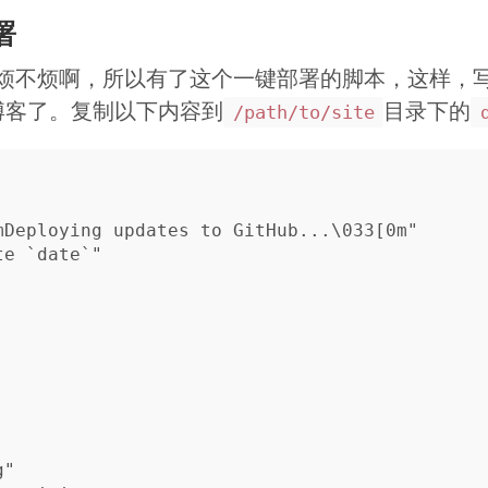
署
烦不烦啊，所以有了这个一键部署的脚本，这样，
博客了。复制以下内容到
目录下的
/path/to/site
mDeploying updates to GitHub...\033[0m"

e `date`"

"
