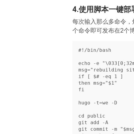
4.使用脚本一键部
每次输入那么多命令，
个命令即可发布在2个
#!/bin/bash

echo -e "\033[0;32
msg="rebuilding sit
if [ $# -eq 1 ]

then msg="$1"

fi

hugo -t=we -D

cd public

git add -A

git commit -m "$msg