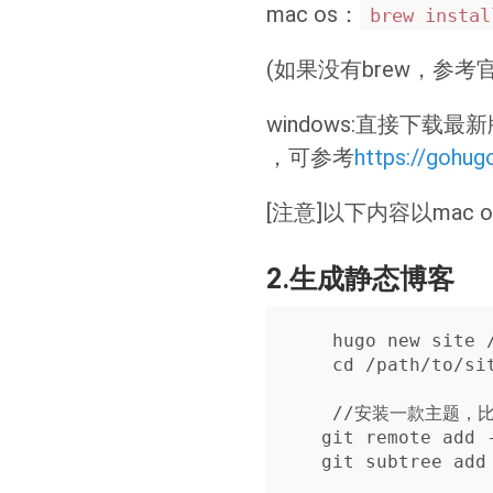
mac os：
brew instal
(如果没有brew，参
windows:直接下载
，可参考
https://gohugo
[注意]以下内容以mac
2.生成静态博客
    hugo new site /path/to/site

    cd /path/to/site

    //安装一款主题，比如我写的主题

   git remote add -f we https://github.com/xiaomingplus/hugo-theme-we.git

   git subtree add --prefix=themes/we we master --squash
