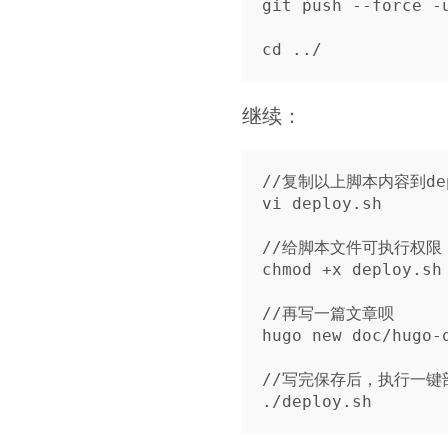
git push --force -u
继续：
//复制以上脚本内容到depl
vi deploy.sh

//给脚本文件可执行权限

chmod +x deploy.sh

//再写一篇文章呗

hugo new doc/hugo-q
//写完保存后，执行一键部