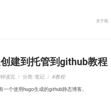
关于我
从创建到托管到github教程
分钟读完
/
分类:
笔记
/
#教程
个使用hugo生成的github静态博客。