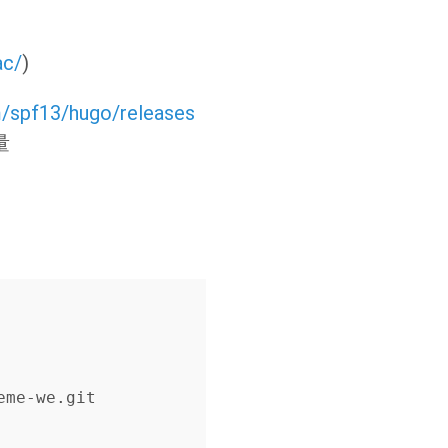
ac/
)
m/spf13/hugo/releases
量